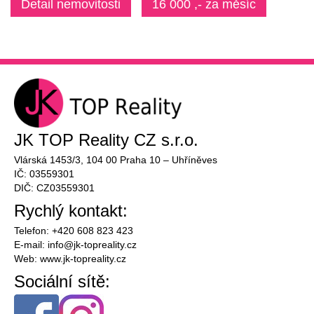
Detail nemovitosti
16 000 ,- za měsíc
JK TOP Reality CZ s.r.o.
Vlárská 1453/3, 104 00 Praha 10 – Uhříněves
IČ: 03559301
DIČ: CZ03559301
Rychlý kontakt:
Telefon: +420 608 823 423
E-mail:
info@
jk-topreality.cz
Web:
www.jk-topreality.cz
Sociální sítě: