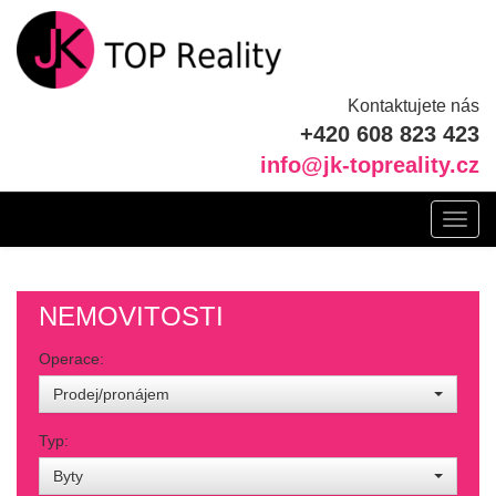
Kontaktujete nás
+420 608 823 423
info@jk-topreality.cz
Toggl
navig
NEMOVITOSTI
Operace:
Prodej/pronájem
Typ:
Byty