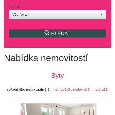
Subtyp:
Vše (byty)
HLEDAT
Nabídka nemovitostí
Byty
seřadit dle:
nejaktuálnější
,
nejnovější
,
nejlevnější
,
nejdražší