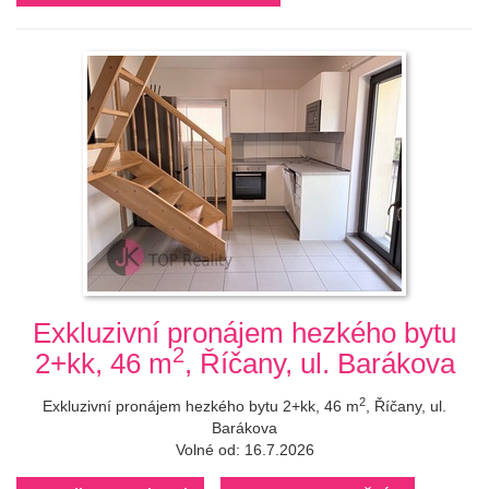
Exkluzivní pronájem hezkého bytu
2
2+kk, 46 m
, Říčany, ul. Barákova
2
Exkluzivní pronájem hezkého bytu 2+kk, 46 m
, Říčany, ul.
Barákova
Volné od: 16.7.2026