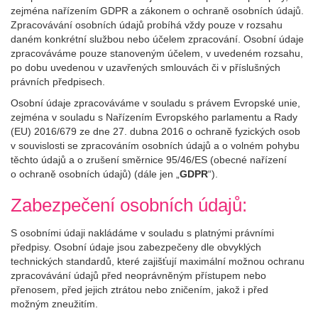
zejména nařízením GDPR a zákonem o ochraně osobních údajů.
Zpracovávání osobních údajů probíhá vždy pouze v rozsahu
daném konkrétní službou nebo účelem zpracování. Osobní údaje
zpracováváme pouze stanoveným účelem, v uvedeném rozsahu,
po dobu uvedenou v uzavřených smlouvách či v příslušných
právních předpisech.
Osobní údaje zpracováváme v souladu s právem Evropské unie,
zejména v souladu s Nařízením Evropského parlamentu a Rady
(EU) 2016/679 ze dne 27. dubna 2016 o ochraně fyzických osob
v souvislosti se zpracováním osobních údajů a o volném pohybu
těchto údajů a o zrušení směrnice 95/46/ES (obecné nařízení
o ochraně osobních údajů) (dále jen „
GDPR
“).
Zabezpečení osobních údajů:
S osobními údaji nakládáme v souladu s platnými právními
předpisy. Osobní údaje jsou zabezpečeny dle obvyklých
technických standardů, které zajišťují maximální možnou ochranu
zpracovávání údajů před neoprávněným přístupem nebo
přenosem, před jejich ztrátou nebo zničením, jakož i před
možným zneužitím.