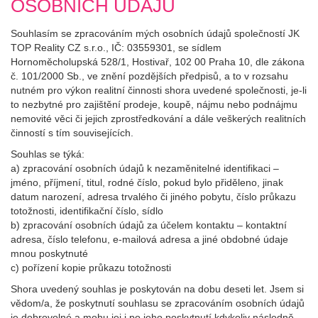
OSOBNÍCH ÚDAJŮ
Souhlasím se zpracováním mých osobních údajů společností JK
TOP Reality CZ s.r.o., IČ: 03559301, se sídlem
Hornoměcholupská 528/1, Hostivař, 102 00 Praha 10, dle zákona
č. 101/2000 Sb., ve znění pozdějších předpisů, a to v rozsahu
nutném pro výkon realitní činnosti shora uvedené společnosti, je-li
to nezbytné pro zajištění prodeje, koupě, nájmu nebo podnájmu
nemovité věci či jejich zprostředkování a dále veškerých realitních
činností s tím souvisejících.
Souhlas se týká:
a) zpracování osobních údajů k nezaměnitelné identifikaci –
jméno, příjmení, titul, rodné číslo, pokud bylo přiděleno, jinak
datum narození, adresa trvalého či jiného pobytu, číslo průkazu
totožnosti, identifikační číslo, sídlo
b) zpracování osobních údajů za účelem kontaktu – kontaktní
adresa, číslo telefonu, e-mailová adresa a jiné obdobné údaje
mnou poskytnuté
c) pořízení kopie průkazu totožnosti
Shora uvedený souhlas je poskytován na dobu deseti let. Jsem si
vědom/a, že poskytnutí souhlasu se zpracováním osobních údajů
je dobrovolné a mohu jej i po jeho poskytnutí kdykoliv následně