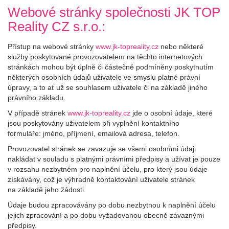
Webové stránky společnosti JK TOP
Reality CZ s.r.o.:
Přístup na webové stránky
www.jk-topreality.cz
nebo některé
služby poskytované provozovatelem na těchto internetových
stránkách mohou být úplně či částečně podmíněny poskytnutím
některých osobních údajů uživatele ve smyslu platné právní
úpravy, a to ať už se souhlasem uživatele či na základě jiného
právního základu.
V případě stránek
www.jk-topreality.cz
jde o osobní údaje, které
jsou poskytovány uživatelem při vyplnění kontaktního
formuláře: jméno, příjmení, emailová adresa, telefon.
Provozovatel stránek se zavazuje se všemi osobními údaji
nakládat v souladu s platnými právními předpisy a užívat je pouze
v rozsahu nezbytném pro naplnění účelu, pro který jsou údaje
získávány, což je výhradně kontaktování uživatele stránek
na základě jeho žádosti.
Údaje budou zpracovávány po dobu nezbytnou k naplnění účelu
jejich zpracování a po dobu vyžadovanou obecně závaznými
předpisy.