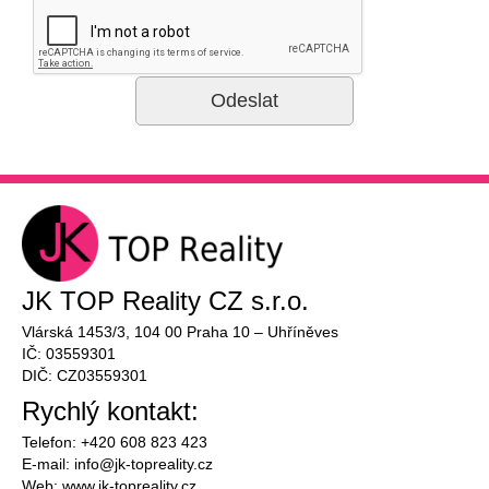
JK TOP Reality CZ s.r.o.
Vlárská 1453/3, 104 00 Praha 10 – Uhříněves
IČ: 03559301
DIČ: CZ03559301
Rychlý kontakt:
Telefon: +420 608 823 423
E-mail:
info@
jk-topreality.cz
Web:
www.jk-topreality.cz