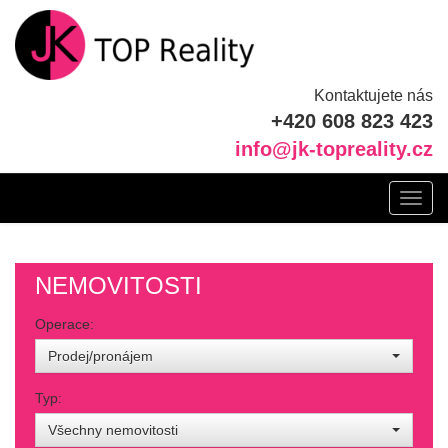
Kontaktujete nás
+420 608 823 423
info@jk-topreality.cz
Toggl
navig
NEMOVITOSTI
Operace:
Prodej/pronájem
Typ:
Všechny nemovitosti