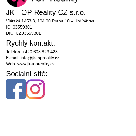
JK TOP Reality CZ s.r.o.
Vlárská 1453/3, 104 00 Praha 10 – Uhříněves
IČ: 03559301
DIČ: CZ03559301
Rychlý kontakt:
Telefon: +420 608 823 423
E-mail:
info@
jk-topreality.cz
Web:
www.jk-topreality.cz
Sociální sítě: